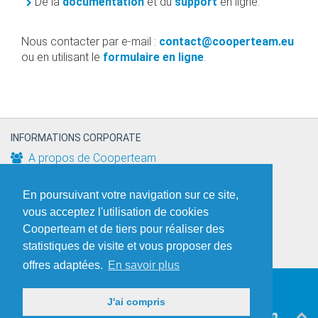
De la
documentation
et du
support
en ligne.
Nous contacter par e-mail :
contact@cooperteam.eu
ou en utilisant le
formulaire en ligne
.
INFORMATIONS CORPORATE
A propos de Cooperteam
LÉGAL
En poursuivant votre navigation sur ce site,
Mentions Légales
|
Gestion des cookies
vous acceptez l'utilisation de cookies
CONTACTEZ-NOUS
Cooperteam et de tiers pour réaliser des
Contacts & Coordonnéees
statistiques de visite et vous proposer des
offres adaptées.
En savoir plus
©
2026
COOPERTEAM
. All Rights Reserved.
J'ai compris